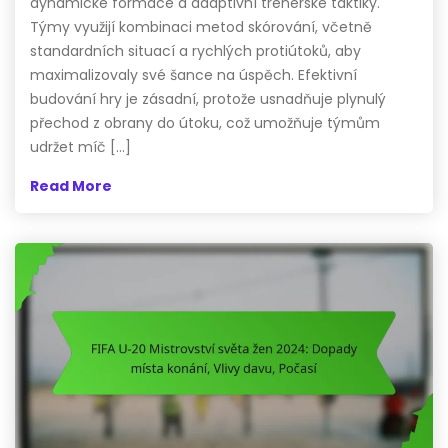
dynamické formace a adaptivní trenérské taktiky.
Týmy využijí kombinaci metod skórování, včetně
standardních situací a rychlých protiútoků, aby
maximalizovaly své šance na úspěch. Efektivní
budování hry je zásadní, protože usnadňuje plynulý
přechod z obrany do útoku, což umožňuje týmům
udržet míč […]
Read More