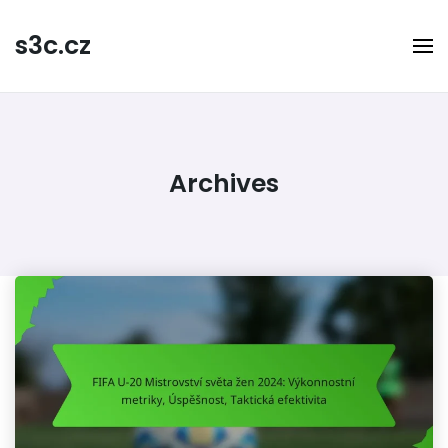
Skip
to
s3c.cz
content
Archives