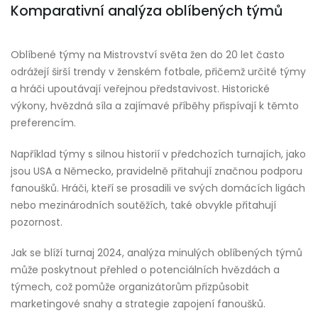
Komparativní analýza oblíbených týmů
Oblíbené týmy na Mistrovství světa žen do 20 let často
odrážejí širší trendy v ženském fotbale, přičemž určité týmy
a hráči upoutávají veřejnou představivost. Historické
výkony, hvězdná síla a zajímavé příběhy přispívají k těmto
preferencím.
Například týmy s silnou historií v předchozích turnajích, jako
jsou USA a Německo, pravidelně přitahují značnou podporu
fanoušků. Hráči, kteří se prosadili ve svých domácích ligách
nebo mezinárodních soutěžích, také obvykle přitahují
pozornost.
Jak se blíží turnaj 2024, analýza minulých oblíbených týmů
může poskytnout přehled o potenciálních hvězdách a
týmech, což pomůže organizátorům přizpůsobit
marketingové snahy a strategie zapojení fanoušků.