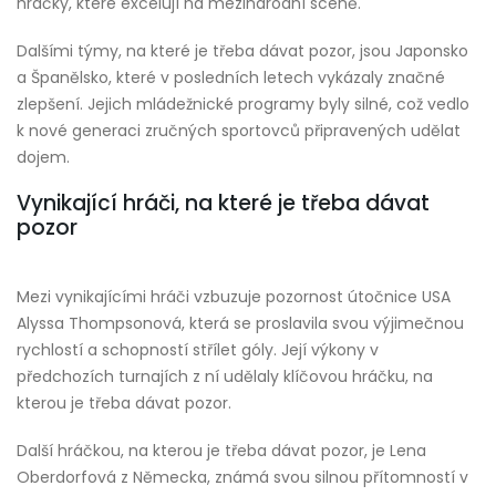
hráčky, které excelují na mezinárodní scéně.
Dalšími týmy, na které je třeba dávat pozor, jsou Japonsko
a Španělsko, které v posledních letech vykázaly značné
zlepšení. Jejich mládežnické programy byly silné, což vedlo
k nové generaci zručných sportovců připravených udělat
dojem.
Vynikající hráči, na které je třeba dávat
pozor
Mezi vynikajícími hráči vzbuzuje pozornost útočnice USA
Alyssa Thompsonová, která se proslavila svou výjimečnou
rychlostí a schopností střílet góly. Její výkony v
předchozích turnajích z ní udělaly klíčovou hráčku, na
kterou je třeba dávat pozor.
Další hráčkou, na kterou je třeba dávat pozor, je Lena
Oberdorfová z Německa, známá svou silnou přítomností v