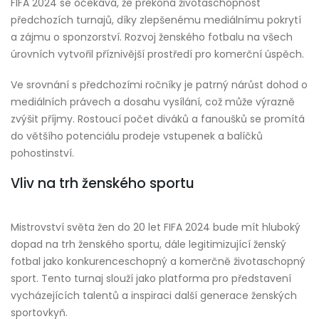
FIFA 2024 se očekává, že překoná životaschopnost
předchozích turnajů, díky zlepšenému mediálnímu pokrytí
a zájmu o sponzorství. Rozvoj ženského fotbalu na všech
úrovních vytvořil příznivější prostředí pro komerční úspěch.
Ve srovnání s předchozími ročníky je patrný nárůst dohod o
mediálních právech a dosahu vysílání, což může výrazně
zvýšit příjmy. Rostoucí počet diváků a fanoušků se promítá
do většího potenciálu prodeje vstupenek a balíčků
pohostinství.
Vliv na trh ženského sportu
Mistrovství světa žen do 20 let FIFA 2024 bude mít hluboký
dopad na trh ženského sportu, dále legitimizující ženský
fotbal jako konkurenceschopný a komerčně životaschopný
sport. Tento turnaj slouží jako platforma pro představení
vycházejících talentů a inspiraci další generace ženských
sportovkyň.