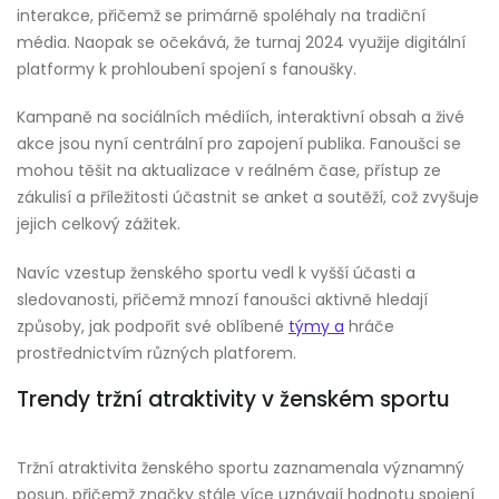
interakce, přičemž se primárně spoléhaly na tradiční
média. Naopak se očekává, že turnaj 2024 využije digitální
platformy k prohloubení spojení s fanoušky.
Kampaně na sociálních médiích, interaktivní obsah a živé
akce jsou nyní centrální pro zapojení publika. Fanoušci se
mohou těšit na aktualizace v reálném čase, přístup ze
zákulisí a příležitosti účastnit se anket a soutěží, což zvyšuje
jejich celkový zážitek.
Navíc vzestup ženského sportu vedl k vyšší účasti a
sledovanosti, přičemž mnozí fanoušci aktivně hledají
způsoby, jak podpořit své oblíbené
týmy a
hráče
prostřednictvím různých platforem.
Trendy tržní atraktivity v ženském sportu
Tržní atraktivita ženského sportu zaznamenala významný
posun, přičemž značky stále více uznávají hodnotu spojení