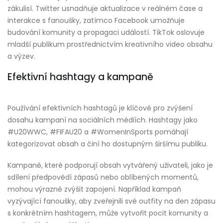
zákulisí. Twitter usnadňuje aktualizace v reálném čase a
interakce s fanoušky, zatímco Facebook umožňuje
budování komunity a propagaci událostí. TikTok oslovuje
mladší publikum prostřednictvím kreativního video obsahu
a výzev.
Efektivní hashtagy a kampaně
Používání efektivních hashtagů je klíčové pro zvýšení
dosahu kampaní na sociálních médiích. Hashtagy jako
#U20WWC, #FIFAU20 a #WomenInSports pomáhají
kategorizovat obsah a činí ho dostupným širšímu publiku.
Kampaně, které podporují obsah vytvářený uživateli, jako je
sdílení předpovědí zápasů nebo oblíbených momentů,
mohou výrazně zvýšit zapojení. Například kampaň
vyzývající fanoušky, aby zveřejnili své outfity na den zápasu
s konkrétním hashtagem, může vytvořit pocit komunity a