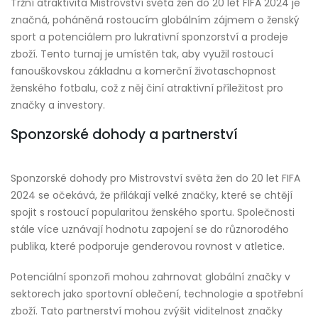
Tržní atraktivita Mistrovství světa žen do 20 let FIFA 2024 je
značná, poháněná rostoucím globálním zájmem o ženský
sport a potenciálem pro lukrativní sponzorství a prodeje
zboží. Tento turnaj je umístěn tak, aby využil rostoucí
fanouškovskou základnu a komerční životaschopnost
ženského fotbalu, což z něj činí atraktivní příležitost pro
značky a investory.
Sponzorské dohody a partnerství
Sponzorské dohody pro Mistrovství světa žen do 20 let FIFA
2024 se očekává, že přilákají velké značky, které se chtějí
spojit s rostoucí popularitou ženského sportu. Společnosti
stále více uznávají hodnotu zapojení se do různorodého
publika, které podporuje genderovou rovnost v atletice.
Potenciální sponzoři mohou zahrnovat globální značky v
sektorech jako sportovní oblečení, technologie a spotřební
zboží. Tato partnerství mohou zvýšit viditelnost značky