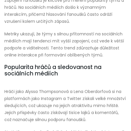
Zapojení fanoušků je klíčové pro měření popularity týmů a
hráčů. Na sociálních médiích došlo k významným
interakcím, přičemž hlasování fanoušků často odráží
vzrušení kolem určitých zápasů.
Metriky ukazují, že týmy s silnou přítomností na sociálních
médiích mají tendenci mít vyšší zapojení, což vede k větší
podpoře a viditelnosti. Tento trend zdůrazňuje důležitost
online interakce při formování oblíbených týmů.
Popularita hráčů a sledovanost na
sociálních médiích
Hráči jako Alyssa Thompsonová a Lena Oberdorfová si na
platformách jako Instagram a Twitter získali velké množství
sledujících, což ukazuje na jejich atraktivitu mimo hřiště.
Jejich příspěvky často získávají tisíce lajků a komentářů,
což naznačuje silnou podporu fanoušků.