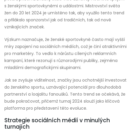
s ženskými sportovkyněmi a událostmi. Mistrovství světa
žen do 20 let 2024 je umístěno tak, aby využilo tento trend
a přilákalo sponzorství jak od tradičních, tak od nově
vznikajících značek.
Výzkum naznačuje, že ženské sportovkyně často mají vyšší
míry zapojení na sociálních médiích, což je činí atraktivními
pro marketéry. To vedlo k nárůstu cílených reklamních
kampaní, které rezonují s různorodými publiky, zejména
mladšími demografickými skupinami.
Jak se zvyšuje viditelnost, značky jsou ochotnější investovat
do ženského sportu, uznávající potenciál pro dlouhodobá
partnerství a loajalitu fanoušků. Tento trend se očekává, že
bude pokračovat, přičemž turnaj 2024 slouží jako klíčová
platforma pro představení této evoluce.
Strategie sociálních médií v minulých
turnajích