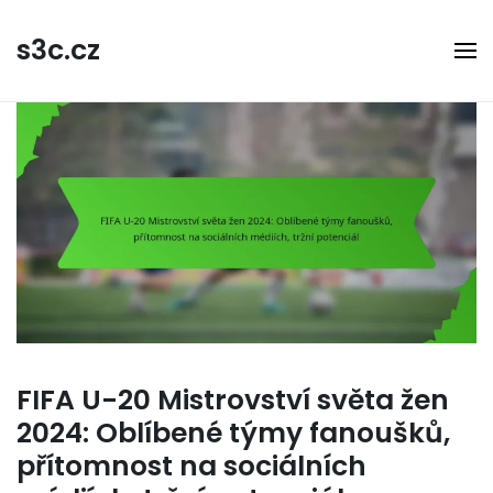
Skip
to
s3c.cz
content
FIFA U-20 Mistrovství světa žen
2024: Oblíbené týmy fanoušků,
přítomnost na sociálních