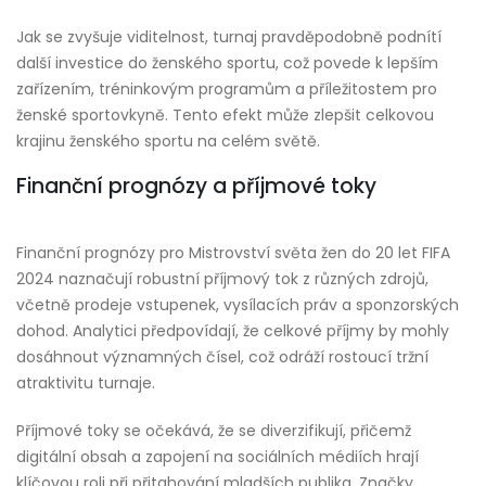
Jak se zvyšuje viditelnost, turnaj pravděpodobně podnítí
další investice do ženského sportu, což povede k lepším
zařízením, tréninkovým programům a příležitostem pro
ženské sportovkyně. Tento efekt může zlepšit celkovou
krajinu ženského sportu na celém světě.
Finanční prognózy a příjmové toky
Finanční prognózy pro Mistrovství světa žen do 20 let FIFA
2024 naznačují robustní příjmový tok z různých zdrojů,
včetně prodeje vstupenek, vysílacích práv a sponzorských
dohod. Analytici předpovídají, že celkové příjmy by mohly
dosáhnout významných čísel, což odráží rostoucí tržní
atraktivitu turnaje.
Příjmové toky se očekává, že se diverzifikují, přičemž
digitální obsah a zapojení na sociálních médiích hrají
klíčovou roli při přitahování mladších publika. Značky