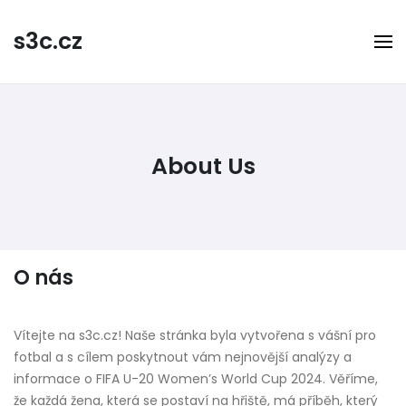
Skip
to
s3c.cz
content
About Us
O nás
Vítejte na s3c.cz! Naše stránka byla vytvořena s vášní pro
fotbal a s cílem poskytnout vám nejnovější analýzy a
informace o FIFA U-20 Women’s World Cup 2024. Věříme,
že každá žena, která se postaví na hřiště, má příběh, který