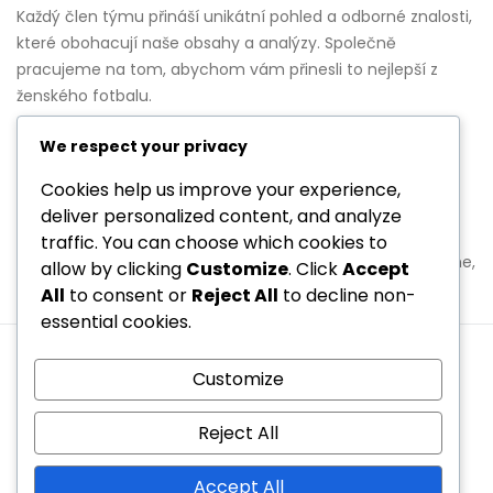
Každý člen týmu přináší unikátní pohled a odborné znalosti,
které obohacují naše obsahy a analýzy. Společně
pracujeme na tom, abychom vám přinesli to nejlepší z
ženského fotbalu.
Prozkoumejte s námi!
We respect your privacy
Cookies help us improve your experience,
Jsme rádi, že jste se k nám připojili. Prozkoumejte naše
deliver personalized content, and analyze
články a analýzy a neváhejte nás kontaktovat na
traffic. You can choose which cookies to
hello@s3c.cz
. Těšíme se na vaši zpětnou vazbu a doufáme,
allow by clicking
Customize
. Click
Accept
že se k nám brzy vrátíte!
All
to consent or
Reject All
to decline non-
essential cookies.
Cookies a sledování
Obchodní podmínky
Customize
Zásady ochrany osobních údajů
Náš příběh
Obraťte se na nás
Reject All
Copyright © 2026 s3c.cz | Powered by
Spexo WordPress
Accept All