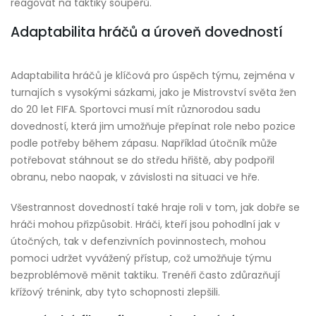
reagovat na taktiky soupeřů.
Adaptabilita hráčů a úroveň dovedností
Adaptabilita hráčů je klíčová pro úspěch týmu, zejména v
turnajích s vysokými sázkami, jako je Mistrovství světa žen
do 20 let FIFA. Sportovci musí mít různorodou sadu
dovedností, která jim umožňuje přepínat role nebo pozice
podle potřeby během zápasu. Například útočník může
potřebovat stáhnout se do středu hřiště, aby podpořil
obranu, nebo naopak, v závislosti na situaci ve hře.
Všestrannost dovedností také hraje roli v tom, jak dobře se
hráči mohou přizpůsobit. Hráči, kteří jsou pohodlní jak v
útočných, tak v defenzivních povinnostech, mohou
pomoci udržet vyvážený přístup, což umožňuje týmu
bezproblémově měnit taktiku. Trenéři často zdůrazňují
křížový trénink, aby tyto schopnosti zlepšili.