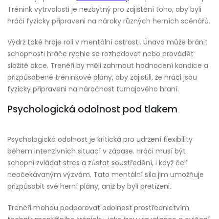
Trénink vytrvalosti je nezbytný pro zajištění toho, aby byli
hráči fyzicky připraveni na nároky různých herních scénářů.
Výdrž také hraje roli v mentální ostrosti. Únava může bránit
schopnosti hráče rychle se rozhodovat nebo provádět
složité akce. Trenéři by měli zahrnout hodnocení kondice a
přizpůsobené tréninkové plány, aby zajistili, že hráči jsou
fyzicky připraveni na náročnost turnajového hraní.
Psychologická odolnost pod tlakem
Psychologická odolnost je kritická pro udržení flexibility
během intenzivních situací v zápase. Hráči musí být
schopni zvládat stres a zůstat soustředění, i když čelí
neočekávaným výzvám. Tato mentální síla jim umožňuje
přizpůsobit své herní plány, aniž by byli přetíženi.
Trenéři mohou podporovat odolnost prostřednictvím