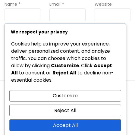
Name
*
Email
*
Website
We respect your privacy
Save my name, email, and website in this browser for the
next time I comment.
Cookies help us improve your experience,
deliver personalized content, and analyze
traffic. You can choose which cookies to
allow by clicking
Customize
. Click
Accept
All
to consent or
Reject All
to decline non-
essential cookies.
Cookies a sledování
Obchodní podmínky
Customize
Zásady ochrany osobních údajů
Náš příběh
Obraťte se na nás
Reject All
Copyright © 2026 s3c.cz | Powered by
Spexo WordPress
Accept All
Theme