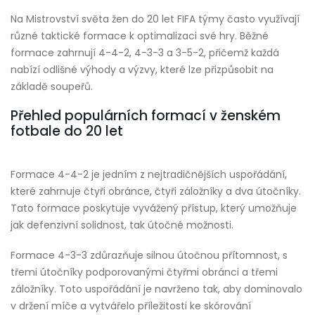
Na Mistrovství světa žen do 20 let FIFA týmy často využívají
různé taktické formace k optimalizaci své hry. Běžné
formace zahrnují 4-4-2, 4-3-3 a 3-5-2, přičemž každá
nabízí odlišné výhody a výzvy, které lze přizpůsobit na
základě soupeřů.
Přehled populárních formací v ženském
fotbale do 20 let
Formace 4-4-2 je jedním z nejtradičnějších uspořádání,
které zahrnuje čtyři obránce, čtyři záložníky a dva útočníky.
Tato formace poskytuje vyvážený přístup, který umožňuje
jak defenzivní solidnost, tak útočné možnosti.
Formace 4-3-3 zdůrazňuje silnou útočnou přítomnost, s
třemi útočníky podporovanými čtyřmi obránci a třemi
záložníky. Toto uspořádání je navrženo tak, aby dominovalo
v držení míče a vytvářelo příležitosti ke skórování