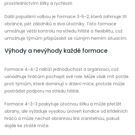
prostřednictvím šířky a rychlosti.
Další populární volbou je formace 3-5-2, která zahrnuje tři
obránce, pět záložníků a dva útočníky. Tato formace
umožňuje větší kontrolu na středu hřiště a flexibilitu, což
umožňuje týmům přizpůsobit se různým herním situacím.
Výhody a nevýhody každé formace
Formace 4-4-2 nabízí jednoduchost a organizaci, což
usnadňuje hráčům pochopit své role. Může však mít potíže
proti týmům, které dominují v držení míče, protože může
postrádat podporu na středu hřiště.
Formace 4-3-3 poskytuje útočnou šířku a může přetížit
obrany, ale vyžaduje vysokou úroveň kondice od křídelních
hráčů a může nechat obrannou linii zranitelnou, pokud
dojde ke ztrátě míče.