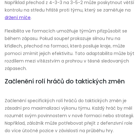
Například přechod z 4-3-3 na 3-5-2 může poskytnout větší
kontrolu na středu hřiště proti týmu, který se zaměřuje na
držení míče
.
Flexibilita ve formacích umožňuje týmům přizpůsobit se
během zápasu. Pokud soupeř prokazuje silnou hru na
křídlech, přechod na formaci, která posiluje kraje, může
pomoci zmírnit jejich efektivitu. Tato adaptabilita může být
rozdílem mezi vítězstvím a prohrou v těsně sledovaných
zápasech.
Začlenění rolí hráčů do taktických změn
Začlenění specifických rolí hráčů do taktických změn je
zásadní pro maximalizaci výkonu týmu. Každý hráč by měl
rozumět svým povinnostem v nové formaci nebo strategii.
Například, záložník může potřebovat přejít z defenzivní role
do více útočné pozice v závislosti na průběhu hry.