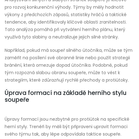
pro rozvoj konkurenční výhody. Týmy by měly hodnotit
výkony z předchozích zápasů, statistiky hráčů a taktické
tendence, aby identifikovaly klíčové oblasti zranitelnosti.
Tato analýza pomáhá při vytváření herního plánu, který
využívá tyto slabiny a neutralizuje jejich silné stránky.
Například, pokud má soupeř silného útočníka, může se tým
zaměřit na posílení své obranné linie nebo použít strategii
bránění, která omezuje dopad útočníka. Podobně, pokud
tým rozpozná slabou obranu soupeře, může to vést k
strategiím, které zdůrazňují rychlé přechody a protiútoky.
Úprava formací na základě herního stylu
soupeře
Úpravy formací jsou nezbytné pro protiútok na specifické
herní styly. Trenéři by měli být připraveni upravit formaci
svého týmu tak, aby lépe odpovídala taktice soupeře.