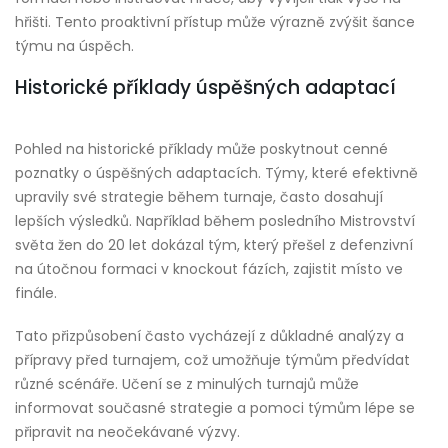
hřišti. Tento proaktivní přístup může výrazně zvýšit šance
týmu na úspěch.
Historické příklady úspěšných adaptací
Pohled na historické příklady může poskytnout cenné
poznatky o úspěšných adaptacích. Týmy, které efektivně
upravily své strategie během turnaje, často dosahují
lepších výsledků. Například během posledního Mistrovství
světa žen do 20 let dokázal tým, který přešel z defenzivní
na útočnou formaci v knockout fázích, zajistit místo ve
finále.
Tato přizpůsobení často vycházejí z důkladné analýzy a
přípravy před turnajem, což umožňuje týmům předvídat
různé scénáře. Učení se z minulých turnajů může
informovat současné strategie a pomoci týmům lépe se
připravit na neočekávané výzvy.