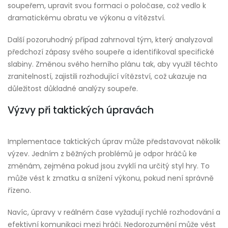
soupeřem, upravit svou formaci o poločase, což vedlo k
dramatickému obratu ve výkonu a vítězství.
Další pozoruhodný případ zahrnoval tým, který analyzoval
předchozí zápasy svého soupeře a identifikoval specifické
slabiny. Změnou svého herního plánu tak, aby využil těchto
zranitelností, zajistili rozhodující vítězství, což ukazuje na
důležitost důkladné analýzy soupeře.
Výzvy při taktických úpravách
Implementace taktických úprav může představovat několik
výzev. Jedním z běžných problémů je odpor hráčů ke
změnám, zejména pokud jsou zvyklí na určitý styl hry. To
může vést k zmatku a snížení výkonu, pokud není správně
řízeno.
Navíc, úpravy v reálném čase vyžadují rychlé rozhodování a
efektivní komunikaci mezi hráči. Nedorozumění může vést