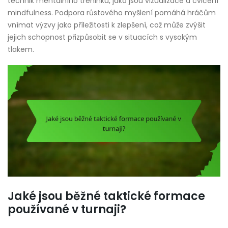
technik mentálního tréninku, jako jsou vizualizace a cvičení
mindfulness. Podpora růstového myšlení pomáhá hráčům
vnímat výzvy jako příležitosti k zlepšení, což může zvýšit
jejich schopnost přizpůsobit se v situacích s vysokým
tlakem.
Jaké jsou běžné taktické formace
používané v turnaji?