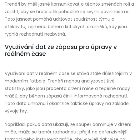
Trenéři by měli jasně komunikovat o těchto změnách rolí a
zajistit, aby se hráči cítili pohodlně se svými povinnostmi.
Tato jasnost pomáhá udržovat soudržnost týmu a
efektivitu, zejména během kritických okamžiků, kdy jsou
rychlá rozhodnutí nezbytná.
Využívání dat ze zápasu pro úpravy v
reálném čase
Využívání dat v reálném čase se stává stále důležitějším v
moderním fotbale. Trenéři mohou analyzovat živé
statistiky, jako jsou procenta držení míče a tepelné mapy
hráčů, aby během zápasů činili informovaná rozhodnutí.
Tato data umožňují okamžité taktické úpravy na základě
vývoje hry.
Například, pokud data ukazují, že soupeř dominuje v držení
míče, může se trenér rozhodnout přejít na defenzivnější
formaci nebo instruovat hráče, aby vyvíjeli tlak výše na