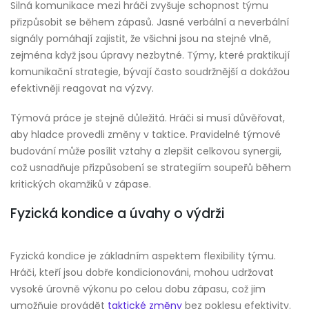
Silná komunikace mezi hráči zvyšuje schopnost týmu
přizpůsobit se během zápasů. Jasné verbální a neverbální
signály pomáhají zajistit, že všichni jsou na stejné vlně,
zejména když jsou úpravy nezbytné. Týmy, které praktikují
komunikační strategie, bývají často soudržnější a dokážou
efektivněji reagovat na výzvy.
Týmová práce je stejně důležitá. Hráči si musí důvěřovat,
aby hladce provedli změny v taktice. Pravidelné týmové
budování může posílit vztahy a zlepšit celkovou synergii,
což usnadňuje přizpůsobení se strategiím soupeřů během
kritických okamžiků v zápase.
Fyzická kondice a úvahy o výdrži
Fyzická kondice je základním aspektem flexibility týmu.
Hráči, kteří jsou dobře kondicionováni, mohou udržovat
vysoké úrovně výkonu po celou dobu zápasu, což jim
umožňuje provádět
taktické změny
bez poklesu efektivity.