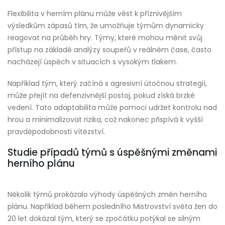
Flexibilita v herním plánu může vést k příznivějším
výsledkům zápasů tím, že umožňuje týmům dynamicky
reagovat na průběh hry. Týmy, které mohou měnit svůj
přístup na základě analýzy soupeřů v reálném čase, často
nacházejí úspěch v situacích s vysokým tlakem.
Například tým, který začíná s agresivní útočnou strategií,
může přejít na defenzivnější postoj, pokud získá brzké
vedení. Tato adaptabilita může pomoci udržet kontrolu nad
hrou a minimalizovat rizika, což nakonec přispívá k vyšší
pravděpodobnosti vítězství.
Studie případů týmů s úspěšnými změnami
herního plánu
Několik týmů prokázalo výhody úspěšných změn herního
plánu. Například během posledního Mistrovství světa žen do
20 let dokázal tým, který se zpočátku potýkal se silným