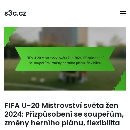
Skip
to
s3c.cz
content
FIFA U-20 Mistrovství světa žen
2024: Přizpůsobení se soupeřům,
změny herního plánu, flexibilita