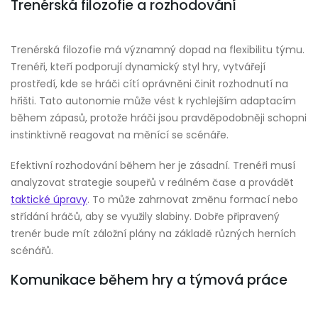
Trenérská filozofie a rozhodování
Trenérská filozofie má významný dopad na flexibilitu týmu.
Trenéři, kteří podporují dynamický styl hry, vytvářejí
prostředí, kde se hráči cítí oprávněni činit rozhodnutí na
hřišti. Tato autonomie může vést k rychlejším adaptacím
během zápasů, protože hráči jsou pravděpodobněji schopni
instinktivně reagovat na měnící se scénáře.
Efektivní rozhodování během her je zásadní. Trenéři musí
analyzovat strategie soupeřů v reálném čase a provádět
taktické úpravy
. To může zahrnovat změnu formací nebo
střídání hráčů, aby se využily slabiny. Dobře připravený
trenér bude mít záložní plány na základě různých herních
scénářů.
Komunikace během hry a týmová práce