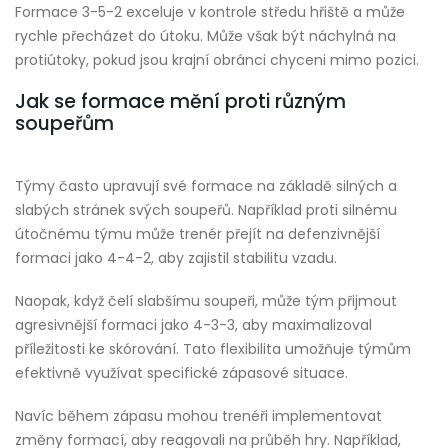
Formace 3-5-2 exceluje v kontrole středu hřiště a může
rychle přecházet do útoku. Může však být náchylná na
protiútoky, pokud jsou krajní obránci chyceni mimo pozici.
Jak se formace mění proti různým
soupeřům
Týmy často upravují své formace na základě silných a
slabých stránek svých soupeřů. Například proti silnému
útočnému týmu může trenér přejít na defenzivnější
formaci jako 4-4-2, aby zajistil stabilitu vzadu.
Naopak, když čelí slabšímu soupeři, může tým přijmout
agresivnější formaci jako 4-3-3, aby maximalizoval
příležitosti ke skórování. Tato flexibilita umožňuje týmům
efektivně využívat specifické zápasové situace.
Navíc během zápasu mohou trenéři implementovat
změny formací, aby reagovali na průběh hry. Například,