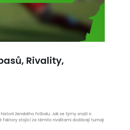
asů, Rivality,
historii ženského fotbalu. Jak se týmy snaží o
ktory stojící za těmito rivalitami dodávají turnaji