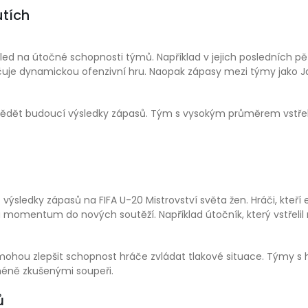
utích
hled na útočné schopnosti týmů. Například v jejich posledních 
načuje dynamickou ofenzivní hru. Naopak zápasy mezi týmy jako J
ovědět budoucí výsledky zápasů. Tým s vysokým průměrem vstře
sledky zápasů na FIFA U-20 Mistrovství světa žen. Hráči, kteří ex
ou momentum do nových soutěží. Například útočník, který vstřelil
hou zlepšit schopnost hráče zvládat tlakové situace. Týmy s hráč
éně zkušenými soupeři.
ů