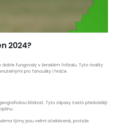
en 2024?
 dobře fungovaly v ženském fotbalu. Tyto rivality
menutelnými pro fanoušky i hráče.
 geografickou blízkost. Tyto zápasy často předvádějí
iplínu.
to dvěma týmy jsou velmi očekávané, protože