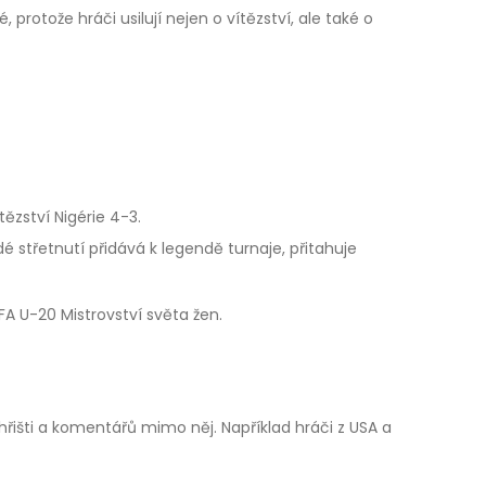
 protože hráči usilují nejen o vítězství, ale také o
ězství Nigérie 4-3.
dé střetnutí přidává k legendě turnaje, přitahuje
IFA U-20 Mistrovství světa žen.
hřišti a komentářů mimo něj. Například hráči z USA a