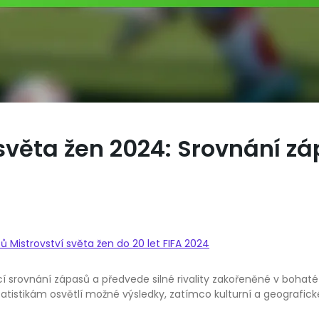
světa žen 2024: Srovnání záp
 Mistrovství světa žen do 20 let FIFA 2024
ící srovnání zápasů a předvede silné rivality zakořeněné v bohaté 
stikám osvětlí možné výsledky, zatímco kulturní a geografické fa