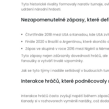
Tyto historické rivality formovaly narativ turnaje, o
udržení národní hrdosti.
Nezapomenutelné zápasy, které defin
Čtvrtfinále 2018 mezi USA a Kanadou, kde USA zv
Finále 2020 s Brazílií a Argentinou, které skončilo
Zápas ve skupině v roce 2016 mezi Nigérií a Něme
Tyto zápasy nejen zdůraznily dovednosti hráčů, ale t
fanoušky a vytváří trvalé vzpomínky.
Jak se tyto týmy i nadále setkávají v budoucích turna
Interakce hráčů, které podněcovaly r
Interakce hráčů často zvyšují napětí během zápasů, 
Kanady si v rozhovorech vyměnili narážky, což dodal