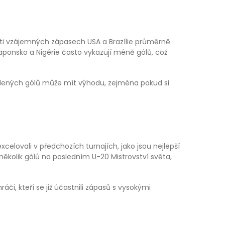
pěti vzájemných zápasech USA a Brazílie průměrně
aponsko a Nigérie často vykazují méně gólů, což
lených gólů může mít výhodu, zejména pokud si
celovali v předchozích turnajích, jako jsou nejlepší
 několik gólů na posledním U-20 Mistrovství světa,
i, kteří se již účastnili zápasů s vysokými