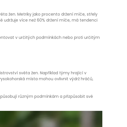
ta žen. Metriky jako procento držení míče, střely
ně udržuje více než 60% držení míče, má tendenci
zentovat v určitých podmínkách nebo proti určitým
rovství světa žen. Například týmy hrající v
vysokohorská místa mohou ovlivnit výdrž hráčů,
přizpůsobují různým podmínkám a přizpůsobit své