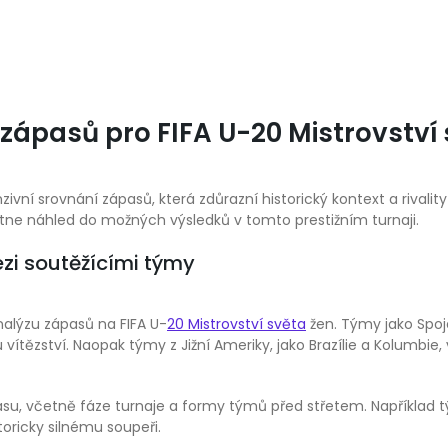
 zápasů pro FIFA U-20 Mistrovství
ivní srovnání zápasů, která zdůrazní historický kontext a riva
ne náhled do možných výsledků v tomto prestižním turnaji.
zi soutěžícími týmy
nalýzu zápasů na FIFA U-
20 Mistrovství světa
žen. Týmy jako Spoj
 vítězství. Naopak týmy z Jižní Ameriky, jako Brazílie a Kolumbi
, včetně fáze turnaje a formy týmů před střetem. Například tým
oricky silnému soupeři.