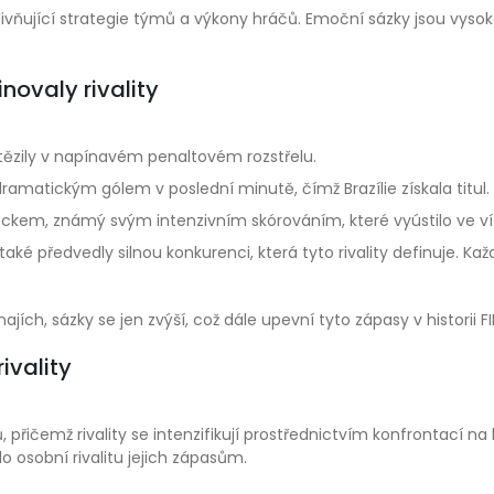
vlivňující strategie týmů a výkony hráčů. Emoční sázky jsou vysoké,
ovaly rivality
ítězily v napínavém penaltovém rozstřelu.
 dramatickým gólem v poslední minutě, čímž Brazílie získala titul.
ckem, známý svým intenzivním skórováním, které vyústilo ve vít
aké předvedly silnou konkurenci, která tyto rivality definuje. Kaž
jích, sázky se jen zvýší, což dále upevní tyto zápasy v historii F
ivality
přičemž rivality se intenzifikují prostřednictvím konfrontací na 
o osobní rivalitu jejich zápasům.