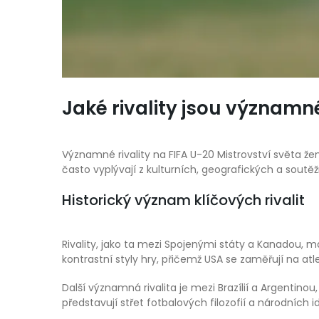
Jaké rivality jsou významn
Významné rivality na FIFA U-20 Mistrovství světa že
často vyplývají z kulturních, geografických a soutě
Historický význam klíčových rivalit
Rivality, jako ta mezi Spojenými státy a Kanadou, m
kontrastní styly hry, přičemž USA se zaměřují na at
Další významná rivalita je mezi Brazílií a Argentin
představují střet fotbalových filozofií a národních id