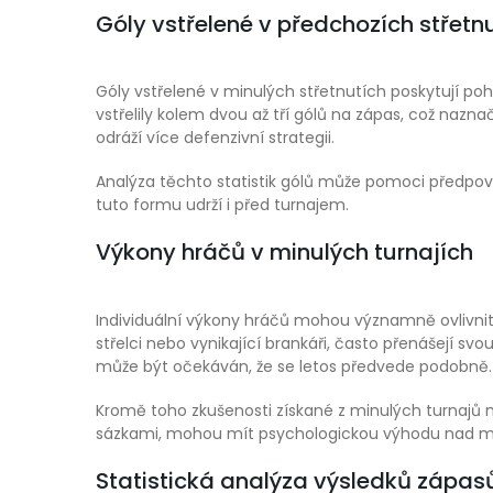
Góly vstřelené v předchozích střetn
Góly vstřelené v minulých střetnutích poskytují po
vstřelily kolem dvou až tří gólů na zápas, což naz
odráží více defenzivní strategii.
Analýza těchto statistik gólů může pomoci předp
tuto formu udrží i před turnajem.
Výkony hráčů v minulých turnajích
Individuální výkony hráčů mohou významně ovlivnit vý
střelci nebo vynikající brankáři, často přenášejí sv
může být očekáván, že se letos předvede podobně.
Kromě toho zkušenosti získané z minulých turnajů mo
sázkami, mohou mít psychologickou výhodu nad m
Statistická analýza výsledků zápas