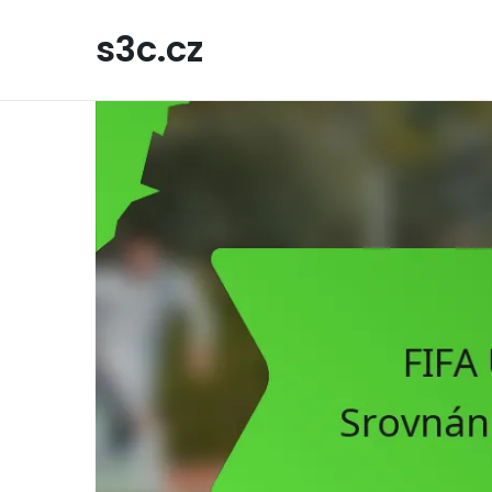
Skip
to
s3c.cz
content