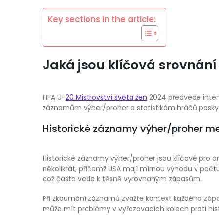
Key sections in the article:
Jaká jsou klíčová srovnání
FIFA U-
20 Mistrovství světa žen
2024 předvede intenz
záznamům výher/proher a statistikám hráčů poskyt
Historické záznamy výher/proher me
Historické záznamy výher/proher jsou klíčové pro a
několikrát, přičemž USA mají mírnou výhodu v počtu
což často vede k těsně vyrovnaným zápasům.
Při zkoumání záznamů zvažte kontext každého zápasu
může mít problémy v vyřazovacích kolech proti hist