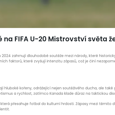
é na FIFA U-20 Mistrovství světa ž
n 2024 zahrnují dlouhodobé soutěže mezi národy, které historicky
žních faktorů, které zvyšují intenzitu zápasů, což je činí nezapo
ají hluboké kořeny, odrážející nejen soutěživého ducha, ale také
letismus a rychlost, zatímco Kanada klade důraz na taktickou disc
ou, která přesahuje fotbal do kulturní hrdosti. Zápasy mezi těmi
entit.