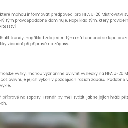
 které mohou informovat předpovědi pro FIFA U-20 Mistrovství svě
erý tým pravděpodobně dominuje. Například tým, který pravidel
ítězství.
halit trendy, například zda jeden tým má tendenci se lépe pre
iky zásadní při přípravě na zápasy.
ořské výšky, mohou významně ovlivnit výsledky na FIFA U-20 Mist
ož ovlivňuje jejich výkon v pozdějších fázích zápasu. Podobně 
vyklé.
řípravě na zápasy. Trenéři by měli zvážit, jak se jejich hráči 
ěch.