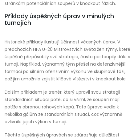
stránkám potenciálních soupeřů v knockout fázích.
Příklady úspěšných úprav v minulých
turnajích
Historické příklady ilustrují účinnost včasných úprav. V
předchozích FIFA U-20 Mistrovstvích světa žen týmy, které
úspěšně přizpůsobily své strategie, často postoupily dále v
turnaji. Například, významný tým přešel na defenzivnější
formaci po silném ofenzivním výkonu ve skupinové fázi,
což jim umožnilo zajistit klíčové vítězství v knockout kole.
Dalším příkladem je trenér, který upravil svou strategii
standardních situací poté, co si všiml, že soupeři mají
potíže s obranou rohových kopů. Tato úprava vedla k
několika gólům ze standardních situací, což významně
ovlivnilo jejich výkon v turnaji.
Těchto úspěšných úpravách se zdůrazňuje důležitost