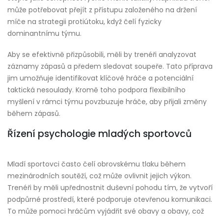
může potřebovat přejít z přístupu založeného na držení
míče na strategii protiútoku, když čelí fyzicky
dominantnímu týmu.
Aby se efektivně přizpůsobili, měli by trenéři analyzovat
záznamy zápasů a předem sledovat soupeře. Tato příprava
jim umožňuje identifikovat klíčové hráče a potenciální
taktická nesoulady. Kromě toho podpora flexibilního
myšlení v rámci týmu povzbuzuje hráče, aby přijali změny
během zápasů.
Řízení psychologie mladých sportovců
Mladí sportovci často čelí obrovskému tlaku během
mezinárodních soutěží, což může ovlivnit jejich výkon.
Trenéři by měli upřednostnit duševní pohodu tím, že vytvoří
podpůrné prostředí, které podporuje otevřenou komunikaci.
To může pomoci hráčům vyjádřit své obavy a obavy, což