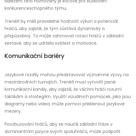
Nalezení této rovnováhy je klíčové pro budování
konkurenceschopného týmu.
Trenéři by měli pravidelně hodnotit výkon a potenciál
hráčů, aby zajistili, že tým zůstává dynamický a
přizpůsobivý. To může zahrnovat rotaci hráčů v základní
sestavě, aby se udržela svěžest a motivace.
Komunikační bariéry
Jazykové rozdíly mohou představovat významné výzvy na
mezinárodních turnajích. Trenéři musí vytvořit jasné
komunikační kanály, aby zajistili, že všichni hráči rozumí
taktikám a strategiím. Využití vizuálních pomůcek, jako jsou
diagramy nebo videa, může pomoci překlenout jazykové
mezery.
Povzbuzování hráčů, aby se naučili základní fráze v
dominantním jazyce svých spoluhráčů, může podpořit