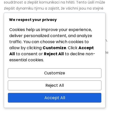
soudržnost a zlepšit komunikaci na hřišti. Tento úsilí může
zlepšit dynamiku týmu a zajistit, že všichni jsou na stejné
vlně během kritických okamžiků.
We respect your privacy
Kulturní rozdíly
Cookies help us improve your experience,
deliver personalized content, and analyze
Kulturní rozdíly mohou ovlivnit týmovou dynamiku a výkon.
traffic. You can choose which cookies to
Trenéři by měli být si těchto rozdílů vědomi a podporovat
allow by clicking
Customize
. Click
Accept
inkluzivní prostředí, které respektuje různé zázemí. To může
All
to consent or
Reject All
to decline non-
zlepšit soudržnost týmu a podpořit pocit sounáležitosti
essential cookies.
mezi hráči.
Customize
Organizace týmových aktivit, které oslavují kulturní
rozmanitost, může pomoci hráčům se sblížit a lépe si
Reject All
porozumět. Takové iniciativy mohou zlepšit spolupráci na
hřišti, což nakonec povede k lepším výsledkům v turnaji.
Accept All