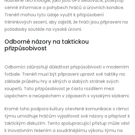
Nositelné technologie, jako jsou GPS sledovače, poskytují
cenné informace o pohybech hráčů a úrovních kondice.
Trenéři mohou tyto údaje využít k přizpůsobení
tréninkových sezení, aby zajistili, že hráči jsou připraveni na
požadavky soutěže na vysoké úrovni.
Odborné názory na taktickou
přizpůsobivost
Odborníci zdůrazňují důležitost přizpůsobivosti v moderním
fotbale. Trenéři musí být připraveni upravit své taktiky na
základě průběhu hry a silných a slabých stránek svých
soupeřů. Tato přizpůsobivost je často rozdílem mezi
úspěchem a neúspěchem v zápasech s vysokými sázkami.
Kromě toho podpora kultury otevřené komunikace v rámci
týmu umožňuje hráčům vyjadřovat své názory a přispívat k
taktickým diskuzím. Tento spolupracující přístup může vést
k inovativním řešením a soudržnějšímu výkonu týmu na