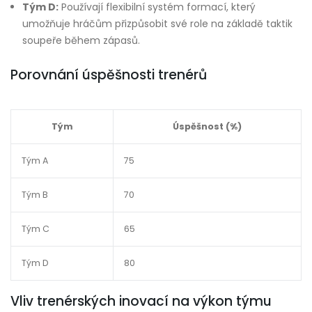
Tým D:
Používají flexibilní systém formací, který
umožňuje hráčům přizpůsobit své role na základě taktik
soupeře během zápasů.
Porovnání úspěšnosti trenérů
Tým
Úspěšnost (%)
Tým A
75
Tým B
70
Tým C
65
Tým D
80
Vliv trenérských inovací na výkon týmu