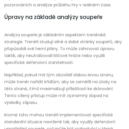
pozorováních a analýze průběhu hry v reálném čase.
Úpravy na základě analýzy soupeře
Analýza soupeře je základním aspektem trenérské
strategie. Trenéři studují silné a slabé stránky soupeřů, aby
přizpůsobili své herní plány. To může zahrnovat úpravu
taktik, aby neutralizovali klíčové hráče nebo využili
specifické defenzivní zranitelnosti.
Například, pokud má tým obzvlášť slabou levou stranu,
může trenér nařídit křídlům, aby se zaměřili na útoky na
této straně, čímž maximalizují příležitosti ke skórování.
Tento cílený přístup může mít významný dopad na
výsledky zápasu.
Kromě toho mohou trenéři implementovat specifické
standardní situace navržené tak, aby využily defenzivní
uspořádání soupeře, což může být rozhodující v těsně