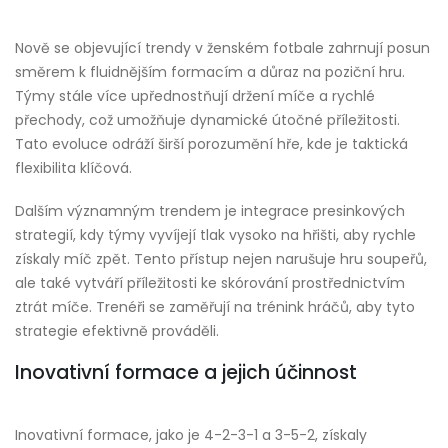
Nově se objevující trendy v ženském fotbale zahrnují posun
směrem k fluidnějším formacím a důraz na poziční hru.
Týmy stále více upřednostňují držení míče a rychlé
přechody, což umožňuje dynamické útočné příležitosti.
Tato evoluce odráží širší porozumění hře, kde je taktická
flexibilita klíčová.
Dalším významným trendem je integrace presinkových
strategií, kdy týmy vyvíjejí tlak vysoko na hřišti, aby rychle
získaly míč zpět. Tento přístup nejen narušuje hru soupeřů,
ale také vytváří příležitosti ke skórování prostřednictvím
ztrát míče. Trenéři se zaměřují na trénink hráčů, aby tyto
strategie efektivně prováděli.
Inovativní formace a jejich účinnost
Inovativní formace, jako je 4-2-3-1 a 3-5-2, získaly