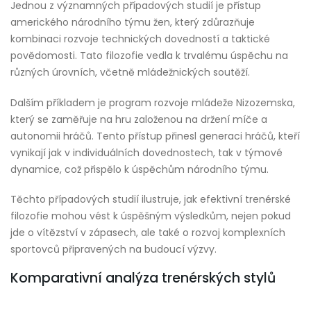
Jednou z významných případových studií je přístup
amerického národního týmu žen, který zdůrazňuje
kombinaci rozvoje technických dovedností a taktické
povědomosti. Tato filozofie vedla k trvalému úspěchu na
různých úrovních, včetně mládežnických soutěží.
Dalším příkladem je program rozvoje mládeže Nizozemska,
který se zaměřuje na hru založenou na držení míče a
autonomii hráčů. Tento přístup přinesl generaci hráčů, kteří
vynikají jak v individuálních dovednostech, tak v týmové
dynamice, což přispělo k úspěchům národního týmu.
Těchto případových studií ilustruje, jak efektivní trenérské
filozofie mohou vést k úspěšným výsledkům, nejen pokud
jde o vítězství v zápasech, ale také o rozvoj komplexních
sportovců připravených na budoucí výzvy.
Komparativní analýza trenérských stylů