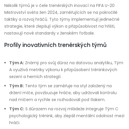
Několik týmů je v čele trenérských inovací na FIFA U-20
Mistrovství světa žen 2024, zaměřujících se na pokročilé
taktiky a rozvoj hráčů. Tyto týmy implementují jedinečné
strategie, které zlepšují výkon a přizpůsobivost na hřišti,
nastavují nové standardy v ženském fotbale.
Profily inovativních trenérských týmů
Tým A:
Známý pro svůj důraz na datovou analytiku, Tým
A využívá metriky výkonu k přizpůsobení tréninkových
sezení a herních strategií.
Tým B:
Tento tým se zaměřuje na styl založený na
držení míče, povzbuzuje hráče, aby udržovali kontrolu
nad míčem a rychle se rozhodovali pod tlakem.
Tým C:
S důrazem na rozvoj mládeže integruje Tým C
psychologický trénink, aby zlepšil mentální odolnost mezi
hráči.