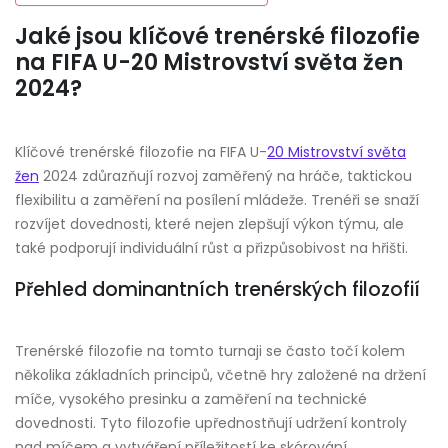
Jaké jsou klíčové trenérské filozofie
na FIFA U-20 Mistrovství světa žen
2024?
Klíčové trenérské filozofie na FIFA U-
20 Mistrovství světa
žen
2024 zdůrazňují rozvoj zaměřený na hráče, taktickou
flexibilitu a zaměření na posílení mládeže. Trenéři se snaží
rozvíjet dovednosti, které nejen zlepšují výkon týmu, ale
také podporují individuální růst a přizpůsobivost na hřišti.
Přehled dominantních trenérských filozofií
Trenérské filozofie na tomto turnaji se často točí kolem
několika základních principů, včetně hry založené na držení
míče, vysokého presinku a zaměření na technické
dovednosti. Tyto filozofie upřednostňují udržení kontroly
nad míčem a vytváření příležitostí ke skórování