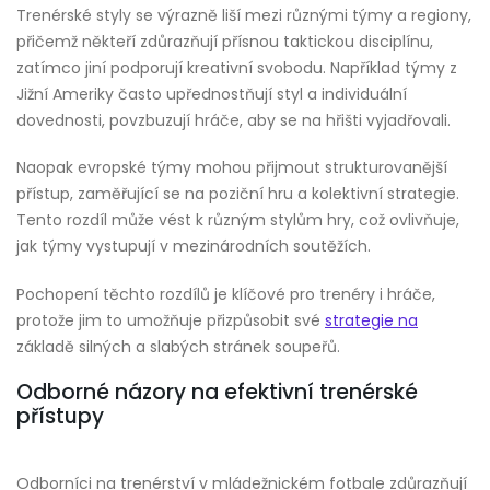
Trenérské styly se výrazně liší mezi různými týmy a regiony,
přičemž někteří zdůrazňují přísnou taktickou disciplínu,
zatímco jiní podporují kreativní svobodu. Například týmy z
Jižní Ameriky často upřednostňují styl a individuální
dovednosti, povzbuzují hráče, aby se na hřišti vyjadřovali.
Naopak evropské týmy mohou přijmout strukturovanější
přístup, zaměřující se na poziční hru a kolektivní strategie.
Tento rozdíl může vést k různým stylům hry, což ovlivňuje,
jak týmy vystupují v mezinárodních soutěžích.
Pochopení těchto rozdílů je klíčové pro trenéry i hráče,
protože jim to umožňuje přizpůsobit své
strategie na
základě silných a slabých stránek soupeřů.
Odborné názory na efektivní trenérské
přístupy
Odborníci na trenérství v mládežnickém fotbale zdůrazňují