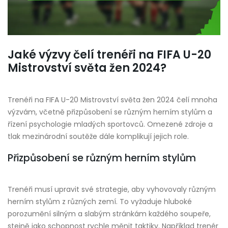
Jaké výzvy čelí trenéři na FIFA U-20
Mistrovství světa žen 2024?
Trenéři na FIFA U-20 Mistrovství světa žen 2024 čelí mnoha
výzvám, včetně přizpůsobení se různým herním stylům a
řízení psychologie mladých sportovců. Omezené zdroje a
tlak mezinárodní soutěže dále komplikují jejich role.
Přizpůsobení se různým herním stylům
Trenéři musí upravit své strategie, aby vyhovovaly různým
herním stylům z různých zemí. To vyžaduje hluboké
porozumění silným a slabým stránkám každého soupeře,
stejně jako schopnost rychle měnit taktiky. Například trenér