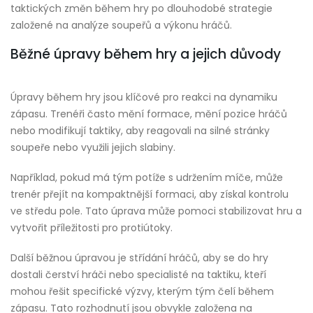
taktických změn během hry po dlouhodobé strategie
založené na analýze soupeřů a výkonu hráčů.
Běžné úpravy během hry a jejich důvody
Úpravy během hry jsou klíčové pro reakci na dynamiku
zápasu. Trenéři často mění formace, mění pozice hráčů
nebo modifikují taktiky, aby reagovali na silné stránky
soupeře nebo využili jejich slabiny.
Například, pokud má tým potíže s udržením míče, může
trenér přejít na kompaktnější formaci, aby získal kontrolu
ve středu pole. Tato úprava může pomoci stabilizovat hru a
vytvořit příležitosti pro protiútoky.
Další běžnou úpravou je střídání hráčů, aby se do hry
dostali čerství hráči nebo specialisté na taktiku, kteří
mohou řešit specifické výzvy, kterým tým čelí během
zápasu. Tato rozhodnutí jsou obvykle založena na