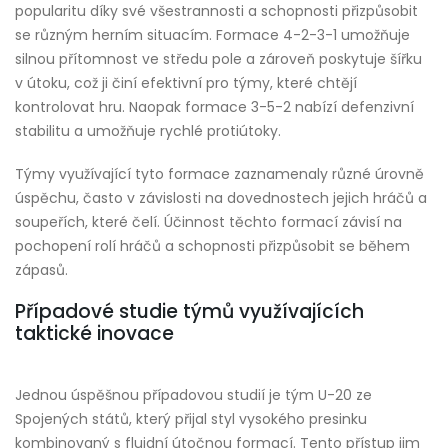
popularitu díky své všestrannosti a schopnosti přizpůsobit
se různým herním situacím. Formace 4-2-3-1 umožňuje
silnou přítomnost ve středu pole a zároveň poskytuje šířku
v útoku, což ji činí efektivní pro týmy, které chtějí
kontrolovat hru. Naopak formace 3-5-2 nabízí defenzivní
stabilitu a umožňuje rychlé protiútoky.
Týmy využívající tyto formace zaznamenaly různé úrovně
úspěchu, často v závislosti na dovednostech jejich hráčů a
soupeřích, které čelí. Účinnost těchto formací závisí na
pochopení rolí hráčů a schopnosti přizpůsobit se během
zápasů.
Případové studie týmů využívajících
taktické inovace
Jednou úspěšnou případovou studií je tým U-20 ze
Spojených států, který přijal styl vysokého presinku
kombinovaný s fluidní útočnou formací. Tento přístup jim